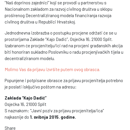
“Naš doprinos zajednici” koji se provodi u partnerstvu s
Nacionalnom zakladom za razvoj civilnog društva u sklopu
proširenog Decentraliziranog modela financiranja razvoja
civilnog društva u Republici Hrvatskoj.
Jednodnevna izobrazba o postupku procjene održati će se u
prostorijama Zaklade “Kajo Dadić”, Osječka 16, 21000 Split.
Izabranom će procjenitelju/ici rad na procjeni građanskih akcija
biti honoriran sukladno Poslovniku o radu procjenjivačkih tijela u
decentraliziranom modelu.
Molimo Vas da prijavu izvršite putem ovog obrasca.
Popunjene i potpisane obrasce za prijavu procjenitelja potrebno
je poslati isključivo poštom na adresu:
Zaklada “Kajo Dadić”
Osječka 16, 21000 Split
S naznakom: ''Javni poziv za prijavu procjenitelja/ica“
najkasnije do
1. svibnja 2015. godine.
Share