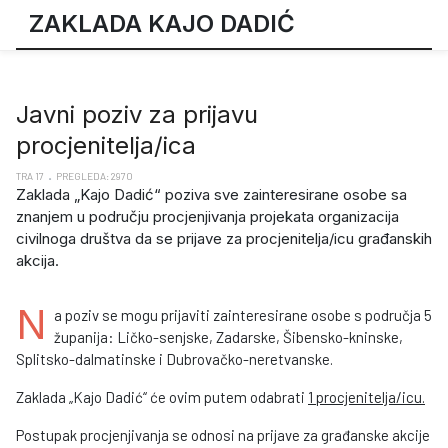
ZAKLADA KAJO DADIĆ
Javni poziv za prijavu
procjenitelja/ica
TRA 17
PREGLEDA: 2970
Zaklada „Kajo Dadić“ poziva sve zainteresirane osobe sa
znanjem u području procjenjivanja projekata organizacija
civilnoga društva da se prijave za procjenitelja/icu građanskih
akcija.
N
a poziv se mogu prijaviti zainteresirane osobe s područja 5
županija: Ličko-senjske, Zadarske, Šibensko-kninske,
Splitsko-dalmatinske i Dubrovačko-neretvanske.
Zaklada „Kajo Dadić“ će ovim putem odabrati
1 procjenitelja/icu.
Postupak procjenjivanja se odnosi na prijave za građanske akcije