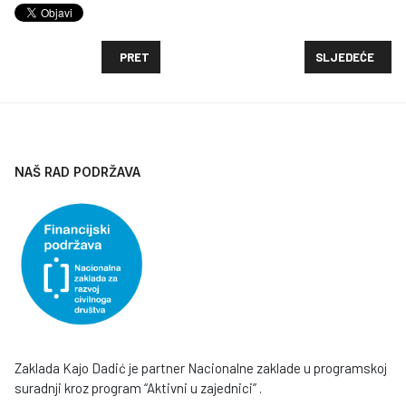
PRETHODNI ČLANAK: OBJAVLJEN POZIV ZA FINANCI
SLJEDEĆI ČLAN
PRET
SLJEDEĆE
NAŠ RAD PODRŽAVA
Zaklada Kajo Dadić je partner Nacionalne zaklade u programskoj
suradnji kroz program “Aktivni u zajednici” .