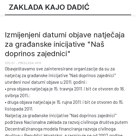
ZAKLADA KAJO DADIĆ
Izmijenjeni datumi objave natječaja
za građanske inicijative "Naš
doprinos zajednici"
OŽU 01
PREGLEDA: 4515
Obavještavamo sve zainteresirane organizacije da su za
natječaj za građanske inicijative "Naš doprinos zajednici"
utvrđeni novi datumi objave u 2011. godini:
• prva objava natječaja je 15. travnja 2011. i bit će otvoren do 16.
svibnja 2011.;
• druga objava natječaja je 15. rujna 2011. i bit će otvoren do 15.
listopada 2011.
Natječaj za građanske inicijative "Naš doprinos zajednici"
podržava Nacionalna zaklada za razvoj civilnoga društva putem
Decentraliziranoga modela financiranja razvoja civilnoga
društva u Republici Hrvatskoj, a raspisuje se od 2007. godine.