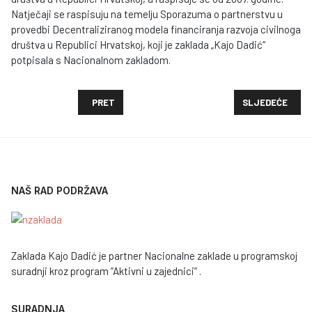
Natječaji se raspisuju na temelju Sporazuma o partnerstvu u
provedbi Decentraliziranog modela financiranja razvoja civilnoga
društva u Republici Hrvatskoj, koji je zaklada „Kajo Dadić“
potpisala s Nacionalnom zakladom.
PRETHODNI ČLANAK: ZAKLADA "KAJO DADIĆ" OBJA
SLJEDEĆI ČLANAK
PRET
SLJEDEĆE
NAŠ RAD PODRŽAVA
Zaklada Kajo Dadić je partner Nacionalne zaklade u programskoj
suradnji kroz program “Aktivni u zajednici” .
SURADNJA