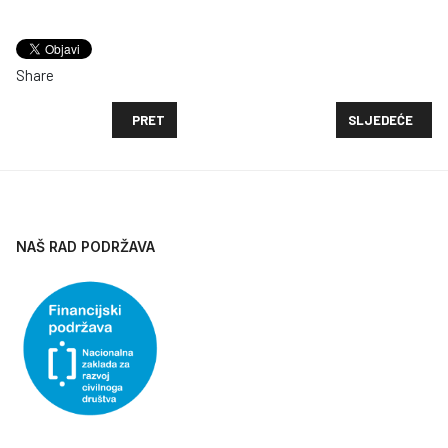
Share
PRETHODNI ČLANAK: REZULTATI KOMISIJSKOG OTVA
SLJEDEĆI ČLAN
PRET
SLJEDEĆE
NAŠ RAD PODRŽAVA