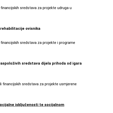
i financijskih sredstava za projekte udruga u
rehabilitacije ovisnika
i financijskih sredstava za projekte i programe
aspoloživih sredstava dijela prihoda od igara
eli financijskih sredstava za projekte usmjerene
ocijalne isključenosti te socijalnom