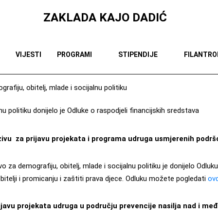
ZAKLADA KAJO DADIĆ
VIJESTI
PROGRAMI
STIPENDIJE
FILANTRO
afiju, obitelj, mlade i socijalnu politiku
nu politiku donijelo je Odluke o raspodjeli financijskih sredstava
ivu za prijavu projekata i programa udruga usmjerenih podršci 
 za demografiju, obitelj, mlade i socijalnu politiku je donijelo Odluku
telji i promicanju i zaštiti prava djece. Odluku možete pogledati
ovd
ijavu projekata udruga u području prevencije nasilja nad i m