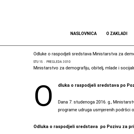
NASLOVNICA
O ZAKLADI
Odluke o raspodjeli sredstava Ministarstva za demogr
STU 15
PREGLEDA: 3010
Ministarstvo za demografiju, obitelj, mlade i socijal
O
dluka o raspodjeli sredstava po Poz
Dana 7. studenoga 2016. g., Ministarstvo
programe udruga usmjerenih podršci obi
Odluka o raspodjeli sredstava po Pozivu za pr