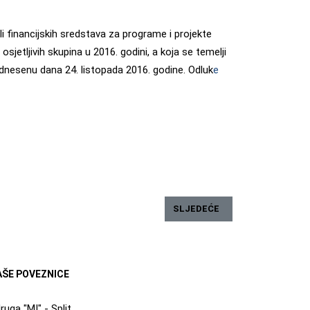
eli financijskih sredstava za programe i projekte
osjetljivih skupina u 2016. godini, a koja se temelji
dnesenu dana 24. listopada 2016. godine. Odluk
e
 ZA PROJEKTE/PROGRAME UDRUGA I ZDRAVSTVENIH ORGANIZACIJA
SLJEDEĆI ČLANAK: OBJAVA O
SLJEDEĆE
AŠE POVEZNICE
ruga "MI" - Split