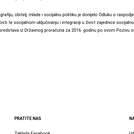
fiju, obitelj, mlade i socijalnu politiku je donijelo Odluku o raspodj
ti te socijalnom uključivanju i integraciji u život zajednice socijalno 
h sredstava iz Državnog proračuna za 2016. godinu po ovom Pozivu o
LUKA O IZMJENI ODLUKE O RASPODJELI FINANCIJSKIH SREDSTAVA
PRATITE NAS
N
Zaklada Facebook
Ud