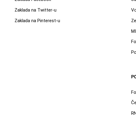
Zaklada na Twitter-u
Vo
Zaklada na Pinterest-u
Ze
MI
Fo
Po
P
F
Če
RN