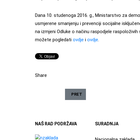
Dana 10. studenoga 2016. g., Ministarstvo za demogra
usmjerene smanjenju i prevenciji socijalne isključenos
na izmjeni Odluke o načinu raspodjele raspoloživi
možete pogledati
ovdje
i
ovdje
.
Share
PRETHODNI ČLANAK: DONESENA OD
PRET
NAŠ RAD PODRŽAVA
SURADNJA
Nacionalna zaklada