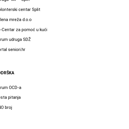
lonterski centar Split
lena mreža d.o.o
-Centar za pomoć u kući
rum udruga SDŽ
rtal seniori.hr
ODRŠKA
orum OCD-a
sta pitanja
O broj