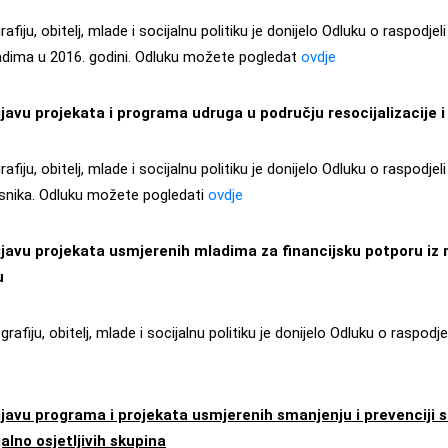
iju, obitelj, mlade i socijalnu politiku je donijelo Odluku o raspodjel
ladima u 2016. godini. Odluku možete pogledat
ovdje
javu projekata i programa udruga u području resocijalizacije i 
iju, obitelj, mlade i socijalnu politiku je donijelo Odluku o raspodjel
ovisnika. Odluku možete pogledati
ovdje
javu projekata usmjerenih mladima za financijsku potporu iz r
u
fiju, obitelj, mlade i socijalnu politiku je donijelo Odluku o raspodj
javu programa i projekata usmjerenih smanjenju i prevenciji s
jalno osjetljivih skupina