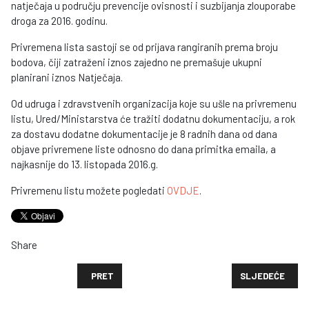
natječaja u području prevencije ovisnosti i suzbijanja zlouporabe
droga za 2016. godinu.
Privremena lista sastoji se od prijava rangiranih prema broju
bodova, čiji zatraženi iznos zajedno ne premašuje ukupni
planirani iznos Natječaja.
Od udruga i zdravstvenih organizacija koje su ušle na privremenu
listu, Ured/Ministarstva će tražiti dodatnu dokumentaciju, a rok
za dostavu dodatne dokumentacije je 8 radnih dana od dana
objave privremene liste odnosno do dana primitka emaila, a
najkasnije do 13. listopada 2016.g.
Privremenu listu možete pogledati
OVDJE
.
Share
PRETHODNI ČLANAK: OBJAVLJENI PRIVREMENI REZUL
SLJEDEĆI ČLANA
PRET
SLJEDEĆE