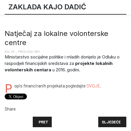
ZAKLADA KAJO DADIĆ
Natječaj za lokalne volonterske
centre
KOL 03
PREGLEDA: 2851
Ministarstvo socijalne politike i mladih donijelo je Odluku o
raspodjeli financijskih sredstava za
projekte lokalnih
volonterskih centara
u 2016. godini.
P
opis financiranih projekata pogledajte
OVDJE
.
Share
PRETHODNI ČLANAK: POZIV ZA PROVEDBU TROGODIŠ
SLJEDEĆI ČLANA
PRET
SLJEDEĆE