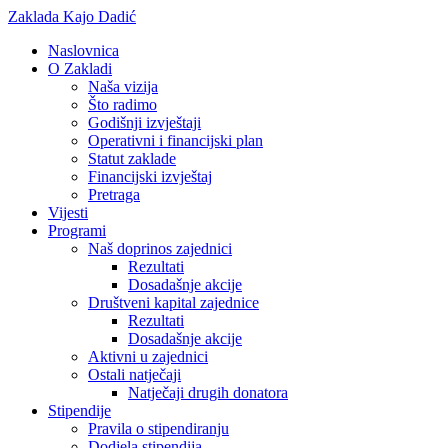
Zaklada Kajo Dadić
Naslovnica
O Zakladi
Naša vizija
Što radimo
Godišnji izvještaji
Operativni i financijski plan
Statut zaklade
Financijski izvještaj
Pretraga
Vijesti
Programi
Naš doprinos zajednici
Rezultati
Dosadašnje akcije
Društveni kapital zajednice
Rezultati
Dosadašnje akcije
Aktivni u zajednici
Ostali natječaji
Natječaji drugih donatora
Stipendije
Pravila o stipendiranju
Dodjela stipendija