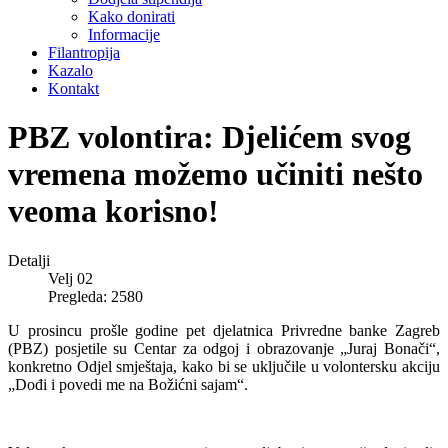
Kako donirati
Informacije
Filantropija
Kazalo
Kontakt
PBZ volontira: Djelićem svog
vremena možemo učiniti nešto
veoma korisno!
Detalji
Velj 02
Pregleda: 2580
U prosincu prošle godine pet djelatnica Privredne banke Zagreb
(PBZ) posjetile su Centar za odgoj i obrazovanje „Juraj Bonači“,
konkretno Odjel smještaja, kako bi se uključile u volontersku akciju
„Dođi i povedi me na Božićni sajam“.