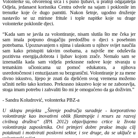
Volonterke su, otvorenog srca i s puno ljubavi, u pratnji odgajatelja
Odjela, jedanaest korisnika Centra odvele na sajam i poklonile im
trenutke koje će dugo pamtiti. Nakon šetnje, ugodno druženje
nastavilo se uz mirisne fritule i tople napitke koje su drage
volonterke poklonile djeci.
“Kada sam se javila za volontiranje, nisam slutila što me čeka jer
sam imala potpuno drugačiju predodžbu o djeci s posebnim
potrebama. Upoznavanjem s njima i ulaskom u njihov svijet naučila
sam kako pristupiti takvim osobama, a najviše me oduševila
pozitivna energija,dobrota i ljubav kojom zrače. Nemalo sam se
iznenadila kada sam vidjela prekrasne radove koje stvaraju u
tematskim učionicama uz pomoć edukatora, a njihova
usredotočenost i entuzijazam su bezgranični. Volontiranje je za mene
divno iskustvo, lijepo je znati da djelićem svog vremena možemo
učiniti nešto tako korisno. Prekrasno iskustvo koje se ne zaboravlja,
stoga imam potrebu i zahvaliti što mi je omogućeno da ga doživim.”
- Sandra Koludrović, volonterka PBZ-a
U sklopu projekta „Širenje područja suradnje - korporativno
volontiranje kao inovativni oblik filantropije i resurs za razvoj
civilnog društva“ (IPA 2012) objavljujemo crtice iz života
volontiranja zaposlenika. Ovi primjeri dobre prakse imaju cilj
potaknuti i motivirati poslovni sektor, i sve druge, da se uključe u