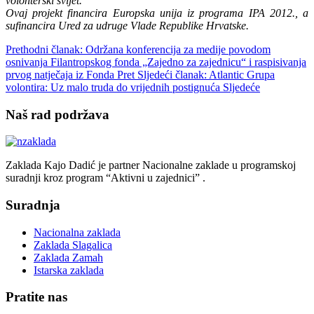
volonterski svijet.
Ovaj projekt financira Europska unija iz programa IPA 2012., a
sufinancira Ured za udruge Vlade Republike Hrvatske.
Prethodni članak: Održana konferencija za medije povodom
osnivanja Filantropskog fonda „Zajedno za zajednicu“ i raspisivanja
prvog natječaja iz Fonda
Pret
Sljedeći članak: Atlantic Grupa
volontira: Uz malo truda do vrijednih postignuća
Sljedeće
Naš rad podržava
Zaklada Kajo Dadić je partner Nacionalne zaklade u programskoj
suradnji kroz program “Aktivni u zajednici” .
Suradnja
Nacionalna zaklada
Zaklada Slagalica
Zaklada Zamah
Istarska zaklada
Pratite nas