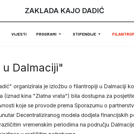
ZAKLADA KAJO DADIĆ
VIJESTI
PROGRAMI
STIPENDIJE
FILANTROP
a u Dalmaciji"
ić" organizirala je izložbu o filantropiji u Dalmaciji k
a (iznad kina "Zlatna vrata") bila dostupna za posjetite
ivnosti koje se provode prema Sporazumu o partnerst
 unutar Decentraliziranog modela dodjela financijskih p
 različitim vremenskim periodima na području Dalmacij