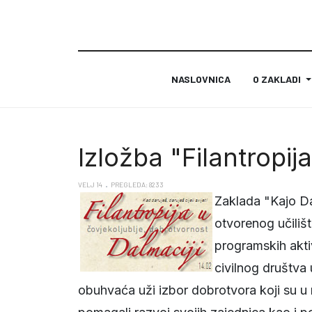
NASLOVNICA
O ZAKLADI
Izložba "Filantropij
VELJ 14
PREGLEDA: 8233
Zaklada "Kajo Dad
otvorenog učilišt
programskih akt
civilnog društva
obuhvaća uži izbor dobrotvora koji su u