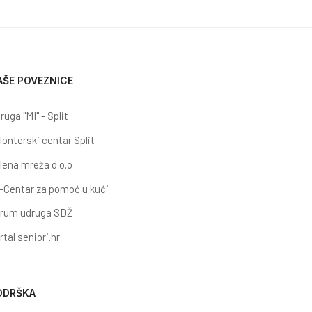
AŠE POVEZNICE
ruga "MI" - Split
lonterski centar Split
lena mreža d.o.o
-Centar za pomoć u kući
rum udruga SDŽ
rtal seniori.hr
ODRŠKA