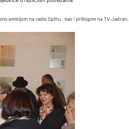
ojedince u različitim potrebama.
ćeno emisijom na radio Splitu , kao i priliogom na TV Jadr