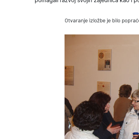
pomagali razvoj svojih zajednica kao i p
Otvaranje izložbe je bilo popra